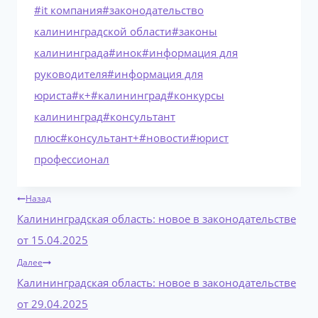
Метки
#
it компания
#
законодательство
записи:
калининградской области
#
законы
калининграда
#
инок
#
информация для
руководителя
#
информация для
юриста
#
к+
#
калининград
#
конкурсы
калининград
#
консультант
плюс
#
консультант+
#
новости
#
юрист
профессионал
Навигация
Назад
по
Калининградская область: новое в законодательстве
записям
от 15.04.2025
Далее
Калининградская область: новое в законодательстве
от 29.04.2025