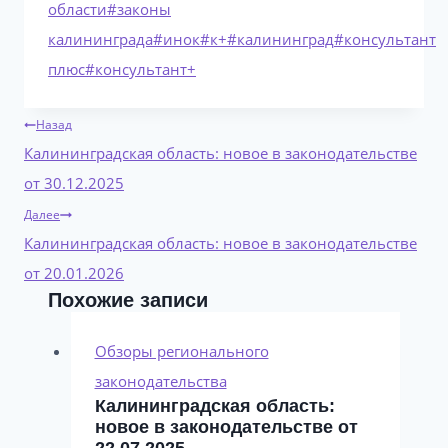
области
#
законы
калининграда
#
инок
#
к+
#
калининград
#
консультант
плюс
#
консультант+
Навигация
Назад
по
Калининградская область: новое в законодательстве
записям
от 30.12.2025
Далее
Калининградская область: новое в законодательстве
от 20.01.2026
Похожие записи
Обзоры регионального
законодательства
Калининградская область:
новое в законодательстве от