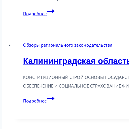
Калининградская
Подробнее
область:
новое
в
Обзоры регионального законодательства
законодательстве
от
Калининградская область
22.04.2025
КОНСТИТУЦИОННЫЙ СТРОЙ ОСНОВЫ ГОСУДАРСТ
ОБЕСПЕЧЕНИЕ И СОЦИАЛЬНОЕ СТРАХОВАНИЕ Ф
Калининградская
Подробнее
область:
новое
в