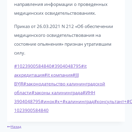
направления информации о проведенных
медицинских освидетельствованиях.
Приказ от 26.03.2021 N 212 «Об обеспечении
медицинского освидетельствования на
состояние опьянения» признан утратившим
силу.
Метки
#
1023900584840
#
3904048795
#
it
записи:
аккредитация
#
it компания
#
JJJ
BYJR
#
законодательство калининградской
области
#
законы калининграда
#
ИНН
3904048795
#
инок
#
к+
#
калининград
#
консультант+
#
1023900584840
Навигация
Назад