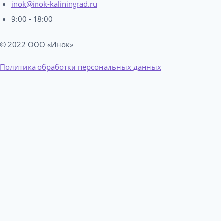
inok@inok-kaliningrad.ru
9:00 - 18:00
© 2022 ООО «Инок»
Политика обработки персональных данных
Купить КонсультантПлюс
Email
Телефон
ФИО
Купить КонсультантПлюс