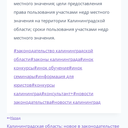
местного значения; цели предоставления
права пользования участками недр местного
значения на территории Калининградской
области; сроки пользования участками недр
местного значения.
Метки
#
законодательство калининградской
записи:
области
#
законы калининграда
#
инок
конкурсы
#
инок обучение
#
инок
семинары
#
информация для
юристов
#
конкурсы
калининград
#
консультант+
#
новости
законодательства
#
новости калининград
Навигация
Назад
по
Калининградская область: новое в законодательстве