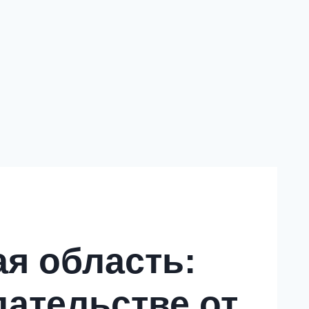
я область:
дательстве от