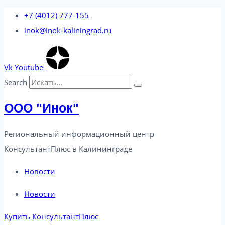
Перейти
+7 (4012) 777-155
к
inok@inok-kaliningrad.ru
содержимому
Vk
Youtube
Search
ООО "Инок"
Региональный информационный центр
КонсультантПлюс в Калининграде​
Новости
Новости
Купить КонсультантПлюс