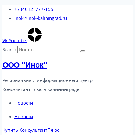
Перейти
+7 (4012) 777-155
к
inok@inok-kaliningrad.ru
содержимому
Vk
Youtube
Search
ООО "Инок"
Региональный информационный центр
КонсультантПлюс в Калининграде​
Новости
Новости
Купить КонсультантПлюс