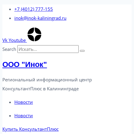
Перейти
+7 (4012) 777-155
к
inok@inok-kaliningrad.ru
содержимому
Vk
Youtube
Search
ООО "Инок"
Региональный информационный центр
КонсультантПлюс в Калининграде​
Новости
Новости
Купить КонсультантПлюс