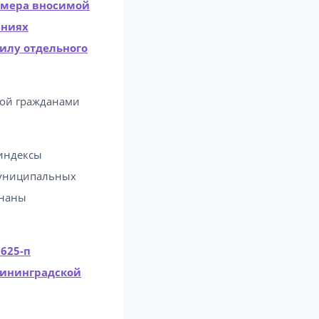
змера вносимой
аниях
илу отдельного
мой гражданами
 индексы
муниципальных
знаны
625-п
лининградской