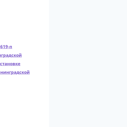
619-п
нградской
установке
ининградской