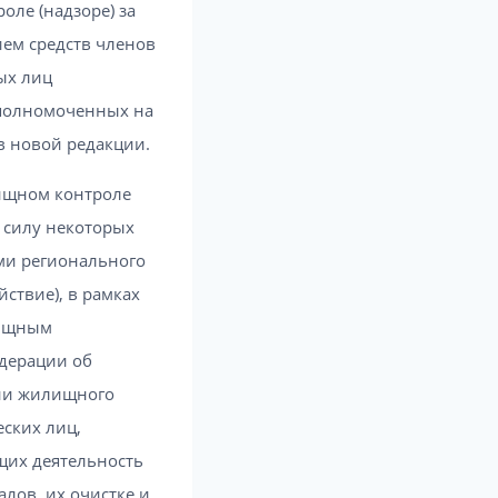
оле (надзоре) за
ем средств членов
ых лиц
уполномоченных на
в новой редакции.
лищном контроле
 силу некоторых
ми регионального
ствие), в рамках
лищным
едерации об
нии жилищного
ских лиц,
щих деятельность
лов, их очистке и