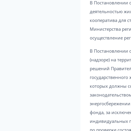
В Постановлении о
деятельностью жил
кооператива для с
Министерства реги
осуществление рег
В Постановлении 
(надзоре) на терр
решений Правитель
государственного 
которых должны с
законодательство
энергосбережении
фонда, за исключ
индивидуальных п
по проверке сост