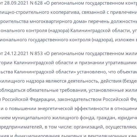
т 28.09.2021 N 628 «О региональном государственном контр
ищно-строительного кооператива, связанной с привлечени
троительства многоквартирного дома» перечень должностн
онального контроля (надзора) Калининградской области, 
ионального государственного контроля (надзора), изложен 
от 24.12.2021 N 853 «О региональном государственном жи
итории Калининградской области и признании утратившими
ства Калининградской области» установлено, что объекта
жилищного надзора являются деятельность, действия (бездей
облюдаться обязательные требования, установленные жи
м Российской Федерации, законодательством Российской Ф
 и о повышении энергетической эффективности в отноше
ением муниципального жилищного фонда, граждан, юридиче
редпринимателей, в том числе: организаций, осуществляю
ояния и функционирования дымовых и вентиляционных кана