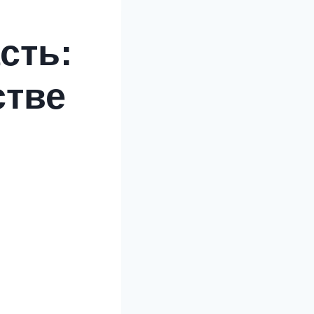
сть:
стве